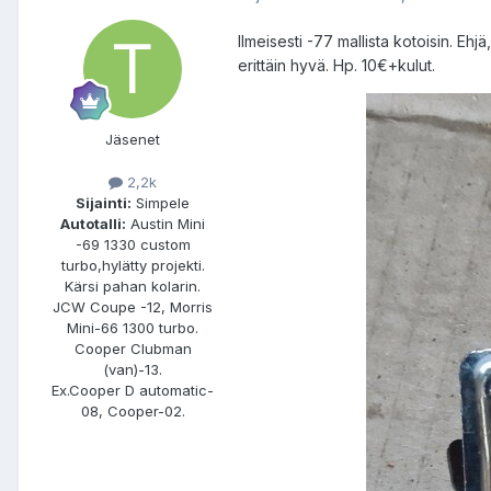
Ilmeisesti -77 mallista kotoisin. Eh
erittäin hyvä. Hp. 10€+kulut.
Jäsenet
2,2k
Sijainti:
Simpele
Autotalli:
Austin Mini
-69 1330 custom
turbo,hylätty projekti.
Kärsi pahan kolarin.
JCW Coupe -12, Morris
Mini-66 1300 turbo.
Cooper Clubman
(van)-13.
Ex.Cooper D automatic-
08, Cooper-02.