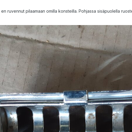
jä, en ruvennut pilaamaan omilla konsteilla. Pohjassa sisäpuolella ruo