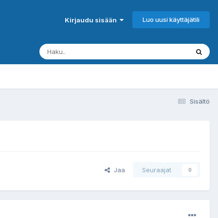
Luo uusi käyttäjätili
Kirjaudu sisään
Sisältö
Jaa
Seuraajat
0