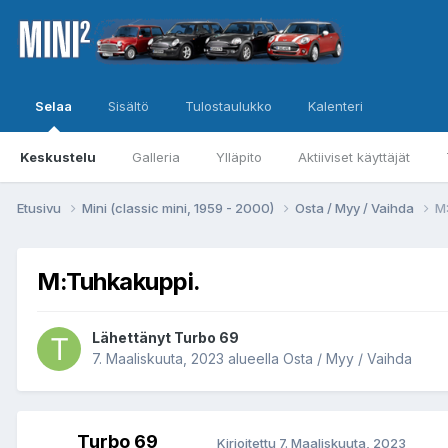
Selaa
Sisältö
Tulostaulukko
Kalenteri
Keskustelu
Galleria
Ylläpito
Aktiiviset käyttäjät
Etusivu
Mini (classic mini, 1959 - 2000)
Osta / Myy / Vaihda
M
M:Tuhkakuppi.
Lähettänyt
Turbo 69
7. Maaliskuuta, 2023
alueella
Osta / Myy / Vaihda
Turbo 69
Kirjoitettu
7. Maaliskuuta, 2023