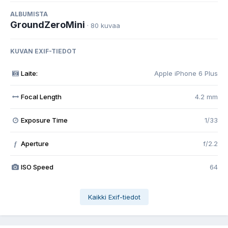
ALBUMISTA
GroundZeroMini
· 80 kuvaa
KUVAN EXIF-TIEDOT
Laite:
Apple iPhone 6 Plus
Focal Length
4.2 mm
Exposure Time
1/33
Aperture
f/2.2
f
ISO Speed
64
Kaikki Exif-tiedot