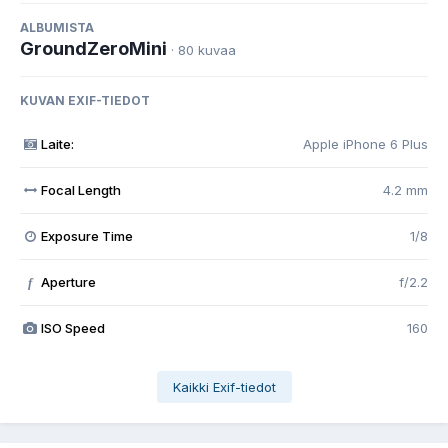
ALBUMISTA
GroundZeroMini
· 80 kuvaa
KUVAN EXIF-TIEDOT
Laite:
Apple iPhone 6 Plus
Focal Length
4.2 mm
Exposure Time
1/8
Aperture
f/2.2
f
ISO Speed
160
Kaikki Exif-tiedot