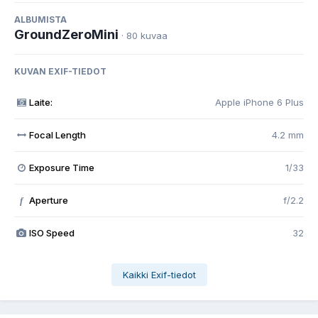
ALBUMISTA
GroundZeroMini
· 80 kuvaa
KUVAN EXIF-TIEDOT
Laite:
Apple iPhone 6 Plus
Focal Length
4.2 mm
Exposure Time
1/33
Aperture
f/2.2
f
ISO Speed
32
Kaikki Exif-tiedot