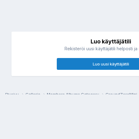
Luo käyttäjätili
Rekisteröi uusi käyttäjätili helposti ja
Luo uusi käyttäjätili
Etusivu
Galleria
Members Albums Category
GroundZeroMini