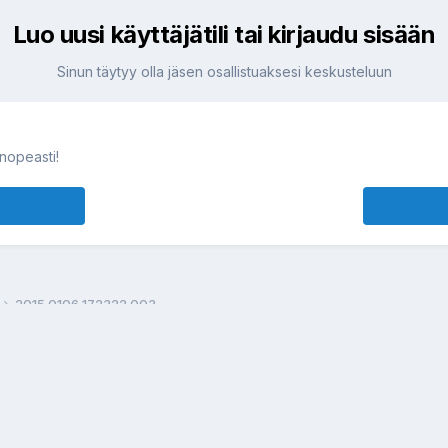
Luo uusi käyttäjätili tai kirjaudu sisään
Sinun täytyy olla jäsen osallistuaksesi keskusteluun
 nopeasti!
2015 0106 172322 003
Language / Kielivalinta
Tietosuojakäytäntö
Cookies
Yhteys: webmaster [at] mcff piste net