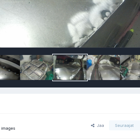
Jaa
Seuraajat
s images