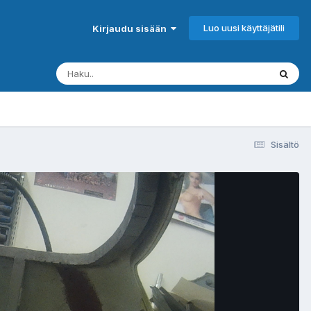
Luo uusi käyttäjätili
Kirjaudu sisään
Sisältö