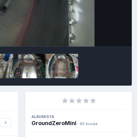
Image Tools
ALBUMISTA
GroundZeroMini
0
· 80 kuvaa