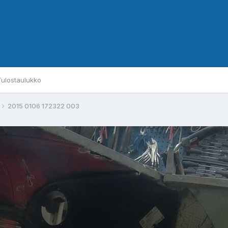
Tulostaulukko
2015 0106 172322 003