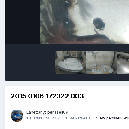
2015 0106 172322 003
Lähettänyt
pensseli69
1. Huhtikuuta, 2017
1 584 katselua
View pensseli69'