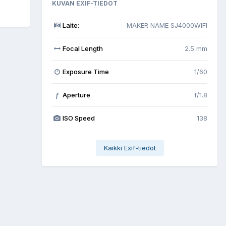
KUVAN EXIF-TIEDOT
Laite:
MAKER NAME SJ4000WIFI
Focal Length
2.5 mm
Exposure Time
1/60
Aperture
f/1.8
f
ISO Speed
138
Kaikki Exif-tiedot