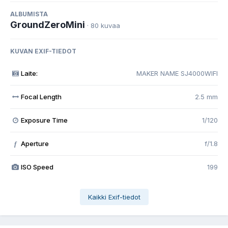
ALBUMISTA
GroundZeroMini
· 80 kuvaa
KUVAN EXIF-TIEDOT
Laite:
MAKER NAME SJ4000WIFI
Focal Length
2.5 mm
Exposure Time
1/120
Aperture
f/1.8
f
ISO Speed
199
Kaikki Exif-tiedot