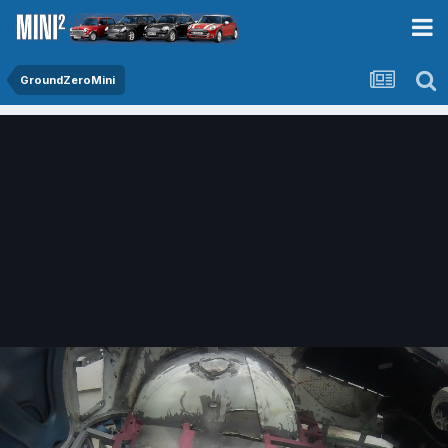
GroundZeroMini