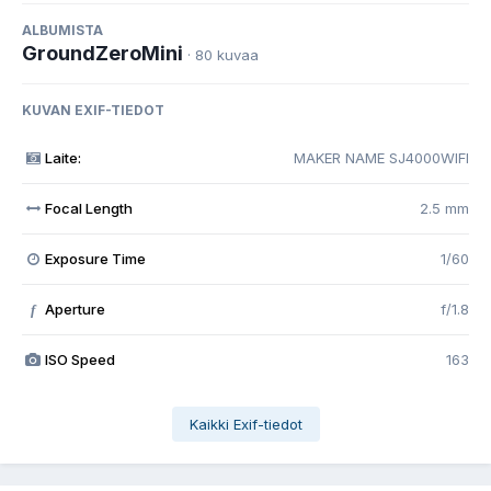
ALBUMISTA
GroundZeroMini
· 80 kuvaa
KUVAN EXIF-TIEDOT
Laite:
MAKER NAME SJ4000WIFI
Focal Length
2.5 mm
Exposure Time
1/60
Aperture
f/1.8
f
ISO Speed
163
Kaikki Exif-tiedot