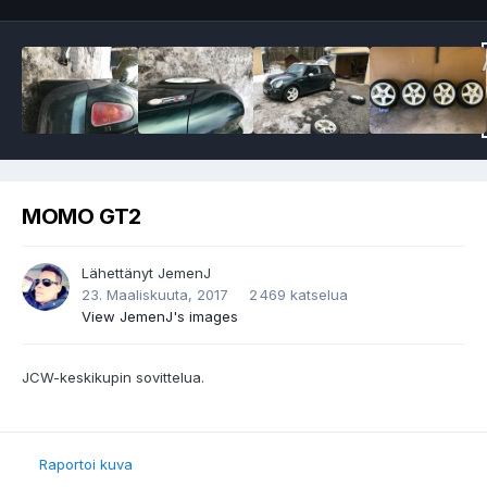
MOMO GT2
Lähettänyt
JemenJ
23. Maaliskuuta, 2017
2 469 katselua
View JemenJ's images
JCW-keskikupin sovittelua.
Raportoi kuva