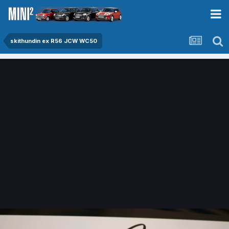
skithundin ex R56 JCW WC50