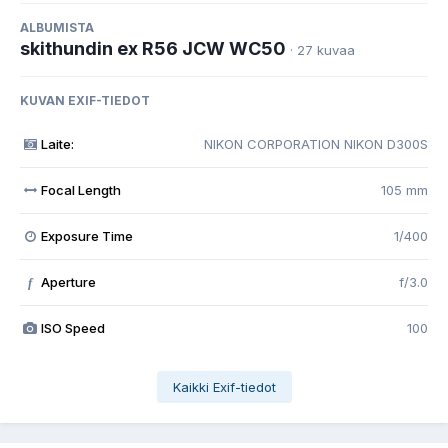
ALBUMISTA
skithundin ex R56 JCW WC50
· 27 kuvaa
KUVAN EXIF-TIEDOT
Laite:
NIKON CORPORATION NIKON D300S
Focal Length
105 mm
Exposure Time
1/400
Aperture
f/3.0
f
ISO Speed
100
Kaikki Exif-tiedot