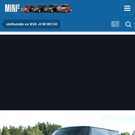
skithundin ex R56 JCW WC50