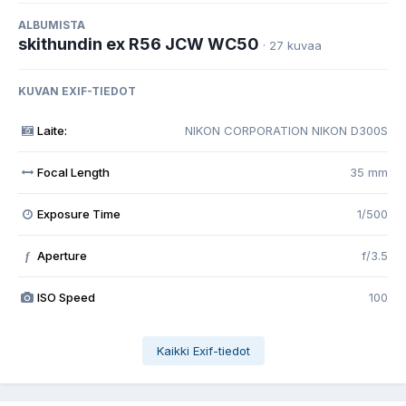
ALBUMISTA
skithundin ex R56 JCW WC50
· 27 kuvaa
KUVAN EXIF-TIEDOT
Laite:
NIKON CORPORATION NIKON D300S
Focal Length
35 mm
Exposure Time
1/500
Aperture
f/3.5
f
ISO Speed
100
Kaikki Exif-tiedot