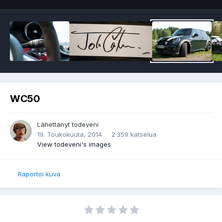
WC50
Lähettänyt
todeveni
19. Toukokuuta, 2014
2 359 katselua
View todeveni's images
Raportoi kuva