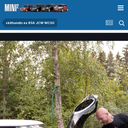
skithundin ex R56 JCW WC50