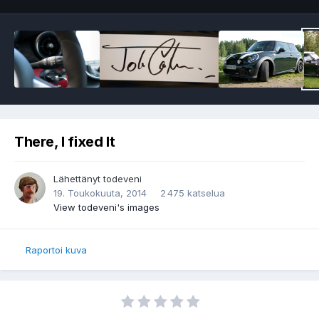
There, I fixed It
Lähettänyt
todeveni
19. Toukokuuta, 2014
2 475 katselua
View todeveni's images
Raportoi kuva