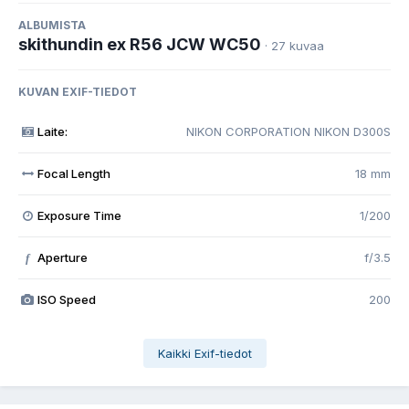
ALBUMISTA
skithundin ex R56 JCW WC50
· 27 kuvaa
KUVAN EXIF-TIEDOT
Laite:
NIKON CORPORATION NIKON D300S
Focal Length
18 mm
Exposure Time
1/200
Aperture
f/3.5
f
ISO Speed
200
Kaikki Exif-tiedot