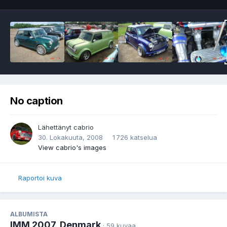
No caption
Lähettänyt
cabrio
30. Lokakuuta, 2008
1 726 katselua
View cabrio's images
Raportoi kuva
ALBUMISTA
IMM 2007, Denmark
· 59 kuvaa