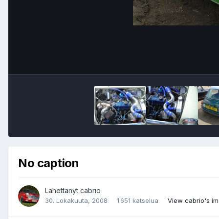
No caption
Lähettänyt
cabrio
30. Lokakuuta, 2008
1 651 katselua
View cabrio's i