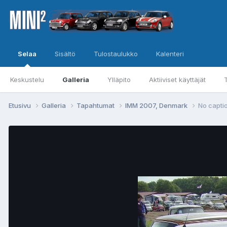
Selaa
Sisältö
Tulostaulukko
Kalenteri
Keskustelu
Galleria
Ylläpito
Aktiiviset käyttäjät
Etusivu
Galleria
Tapahtumat
IMM 2007, Denmark
No capti