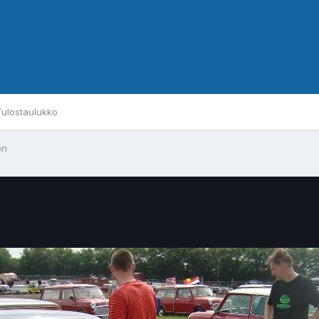
Tulostaulukko
on