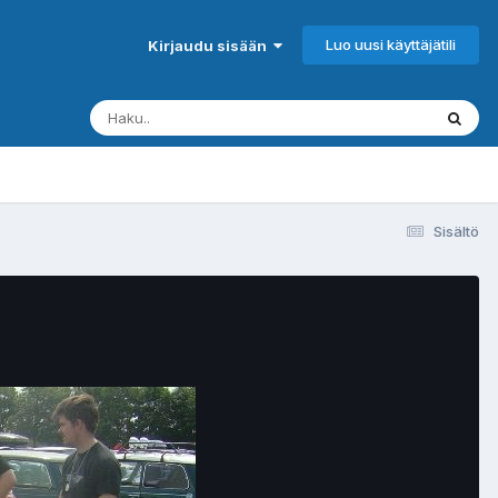
Luo uusi käyttäjätili
Kirjaudu sisään
Sisältö