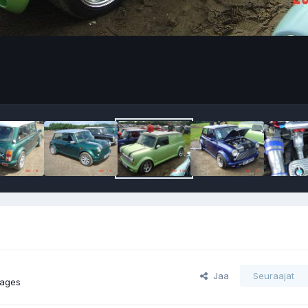
Jaa
Seuraajat
mages