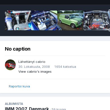
No caption
Lähettänyt
cabrio
30. Lokakuuta, 2008
1 654 katselua
View cabrio's images
Raportoi kuva
ALBUMISTA
IMM 2007, Denmark
· 59 kuvaa