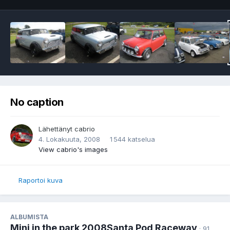
No caption
Lähettänyt
cabrio
4. Lokakuuta, 2008
1 544 katselua
View cabrio's images
Raportoi kuva
ALBUMISTA
Mini in the park 2008Santa Pod Raceway
· 91