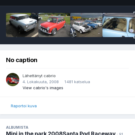
No caption
Lähettänyt
cabrio
4. Lokakuuta, 2008
1 481 katselua
View cabrio's images
Raportoi kuva
ALBUMISTA
Mini in the park 2008Santa Pod Raceway
· 91