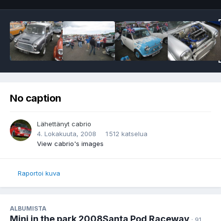
No caption
Lähettänyt
cabrio
4. Lokakuuta, 2008
1 512 katselua
View cabrio's images
Raportoi kuva
ALBUMISTA
Mini in the park 2008Santa Pod Raceway
· 91