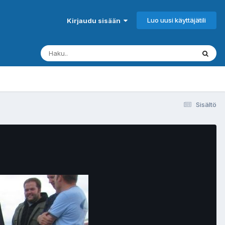
Luo uusi käyttäjätili
Kirjaudu sisään
Sisältö