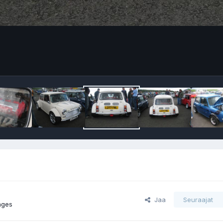
Jaa
Seuraajat
ages