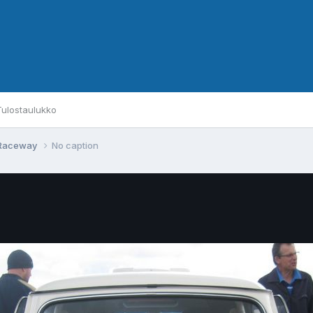
Tulostaulukko
d Raceway
No caption