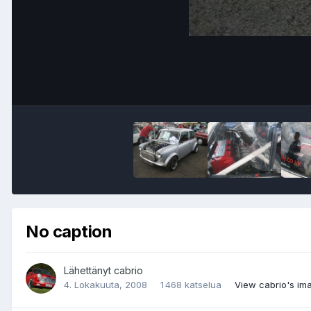
No caption
Lähettänyt
cabrio
4. Lokakuuta, 2008
1 468 katselua
View cabrio's im