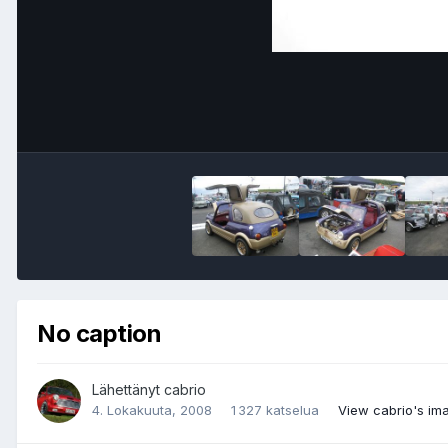
No caption
Lähettänyt
cabrio
4. Lokakuuta, 2008
1 327 katselua
View cabrio's im