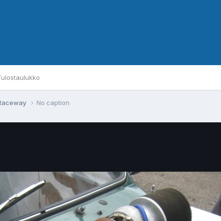
Tulostaulukko
d Raceway
No caption