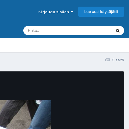
Luo uusi käyttäjätili
Kirjaudu sisään
Sisältö