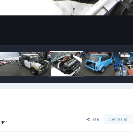
Jaa
Seuraajat
ages