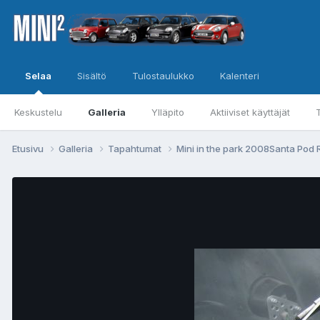
Selaa
Sisältö
Tulostaulukko
Kalenteri
Keskustelu
Galleria
Ylläpito
Aktiiviset käyttäjät
Etusivu
Galleria
Tapahtumat
Mini in the park 2008Santa Po