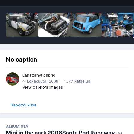
No caption
Lähettänyt
cabrio
4. Lokakuuta, 2008
1 377 katselua
View cabrio's images
Raportoi kuva
ALBUMISTA
Mini in the park 2008Santa Pod Raceway
· 91