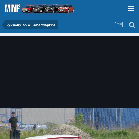
Jyväskylän XII asfalttisprint