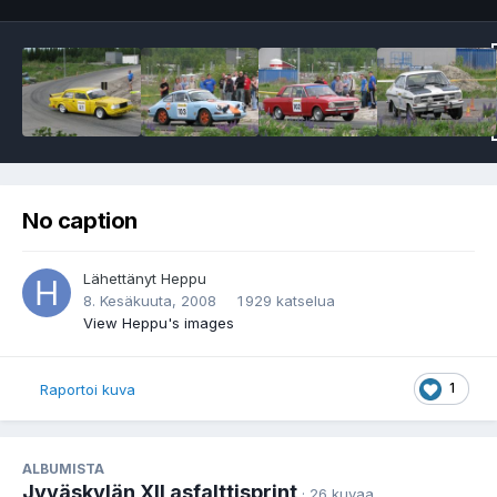
No caption
Lähettänyt
Heppu
8. Kesäkuuta, 2008
1 929 katselua
View Heppu's images
1
Raportoi kuva
ALBUMISTA
Jyväskylän XII asfalttisprint
· 26 kuvaa