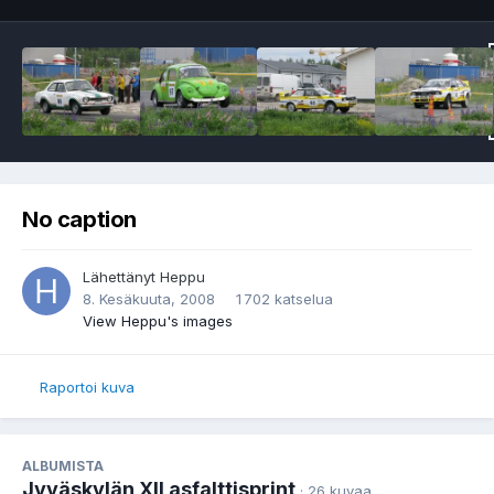
No caption
Lähettänyt
Heppu
8. Kesäkuuta, 2008
1 702 katselua
View Heppu's images
Raportoi kuva
ALBUMISTA
Jyväskylän XII asfalttisprint
· 26 kuvaa