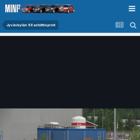
Jyväskylän XII asfalttisprint