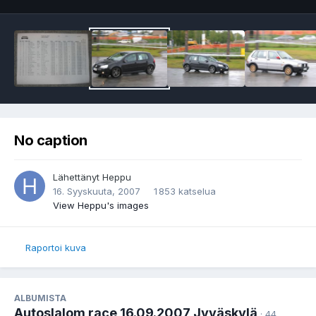
No caption
Lähettänyt
Heppu
16. Syyskuuta, 2007
1 853 katselua
View Heppu's images
Raportoi kuva
ALBUMISTA
Autoslalom race 16.09.2007 Jyväskylä
· 44