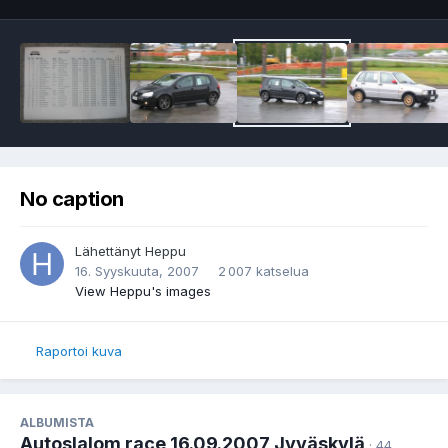
No caption
Lähettänyt
Heppu
16. Syyskuuta, 2007
2 007 katselua
View Heppu's images
Raportoi kuva
ALBUMISTA
Autoslalom race 16.09.2007 Jyväskylä
· 44