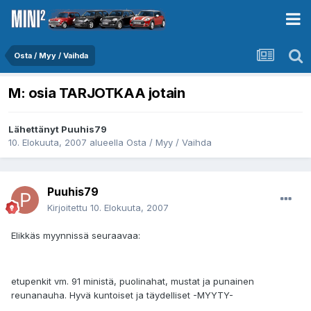
Osta / Myy / Vaihda
M: osia TARJOTKAA jotain
Lähettänyt
Puuhis79
10. Elokuuta, 2007
alueella
Osta / Myy / Vaihda
Puuhis79
Kirjoitettu
10. Elokuuta, 2007
Elikkäs myynnissä seuraavaa:
etupenkit vm. 91 ministä, puolinahat, mustat ja punainen
reunanauha. Hyvä kuntoiset ja täydelliset -MYYTY-