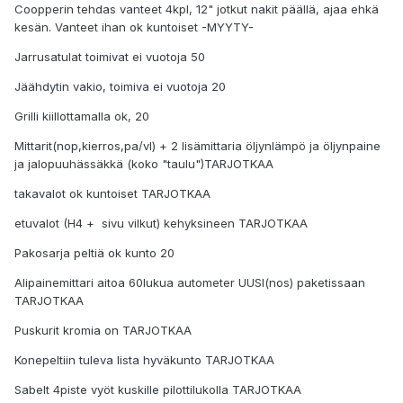
Coopperin tehdas vanteet 4kpl, 12" jotkut nakit päällä, ajaa ehkä
kesän. Vanteet ihan ok kuntoiset -MYYTY-
Jarrusatulat toimivat ei vuotoja 50
Jäähdytin vakio, toimiva ei vuotoja 20
Grilli kiillottamalla ok, 20
Mittarit(nop,kierros,pa/vl) + 2 lisämittaria öljynlämpö ja öljynpaine
ja jalopuuhässäkkä (koko "taulu")TARJOTKAA
takavalot ok kuntoiset TARJOTKAA
etuvalot (H4 + sivu vilkut) kehyksineen TARJOTKAA
Pakosarja peltiä ok kunto 20
Alipainemittari aitoa 60lukua autometer UUSI(nos) paketissaan
TARJOTKAA
Puskurit kromia on TARJOTKAA
Konepeltiin tuleva lista hyväkunto TARJOTKAA
Sabelt 4piste vyöt kuskille pilottilukolla TARJOTKAA