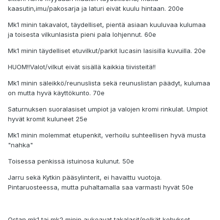
kaasutin,imu/pakosarja ja laturi eivät kuulu hintaan. 200e
Mk1 minin takavalot, täydelliset, pientä asiaan kuuluvaa kulumaa
ja toisesta vilkunlasista pieni pala lohjennut. 60e
Mk1 minin täydelliset etuvilkut/parkit lucasin lasisilla kuvuilla. 20e
HUOM!!Valot/vilkut eivät sisällä kaikkia tiivisteitä!!
Mk1 minin säleikkö/reunuslista sekä reunuslistan päädyt, kulumaa
on mutta hyvä käyttökunto. 70e
Saturnuksen suoralasiset umpiot ja valojen kromi rinkulat. Umpiot
hyvät kromit kuluneet 25e
Mk1 minin molemmat etupenkit, verhoilu suhteellisen hyvä musta
"nahka"
Toisessa penkissä istuinosa kulunut. 50e
Jarru sekä Kytkin pääsylinterit, ei havaittu vuotoja.
Pintaruosteessa, mutta puhaltamalla saa varmasti hyvät 50e
Ostan mk1 tai mk2 minin aukeavat takalasit/pelkät kehykset.