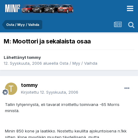
Osta / Myy / Vaihda
M: Moottori ja sekalaista osaa
Lähettänyt
tommy
12. Syyskuuta, 2006
alueella
Osta / Myy / Vaihda
tommy
Kirjoitettu
12. Syyskuuta, 2006
Tallin tyhjennystä, eli tavarat irroittettu toimivana -65 Morris
ministä.
Minin 850 kone ja laatikko. Nostettu keulilta ajokuntoisena n.1kk
sitten. Kone myydään muuten täydellisenä, mutta