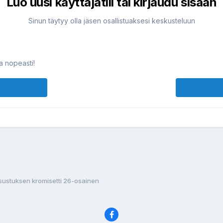
Luo uusi käyttäjätili tai kirjaudu sisään
Sinun täytyy olla jäsen osallistuaksesi keskusteluun
ja nopeasti!
isustuksen kromisetti 26-osainen