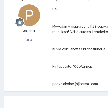
Hei,
Myydään ylimääräisenä R53 sopiva k
Jäsenet
reunukset! Näillä autosta kertaheit
4
Kuvia voin lähettää kiinnostuneille.
Hintapyyntö: 100e/tarjous.
paavo.ahokas(a)hotmail.com