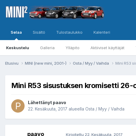
Selaa
Sisältö
Tulostaulukko
Kalenteri
Keskustelu
Galleria
Ylläpito
Aktiiviset käyttäjät
Etusivu
MINI (new mini, 2001-)
Osta / Myy / Vaihda
Mini R53 s
Mini R53 sisustuksen kromisetti 26-
Lähettänyt
paavo
22. Kesäkuuta, 2017
alueella
Osta / Myy / Vaihda
paavo
Kirjoitettu
22. Kesäkuuta, 2017