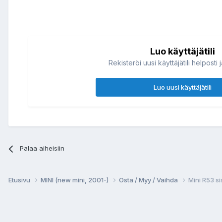
Luo käyttäjätili
Rekisteröi uusi käyttäjätili helposti 
Luo uusi käyttäjätili
Palaa aiheisiin
Etusivu
MINI (new mini, 2001-)
Osta / Myy / Vaihda
Mini R53 s