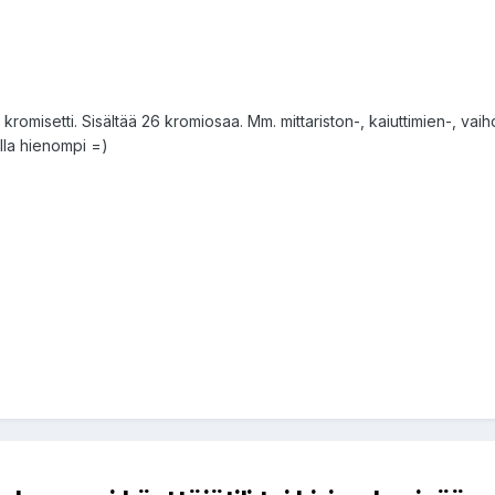
romisetti. Sisältää 26 kromiosaa. Mm. mittariston-, kaiuttimien-, va
olla hienompi =)