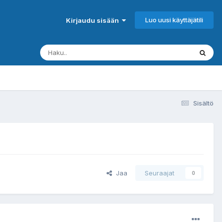
Luo uusi käyttäjätili
Kirjaudu sisään
Sisältö
Jaa
Seuraajat
0