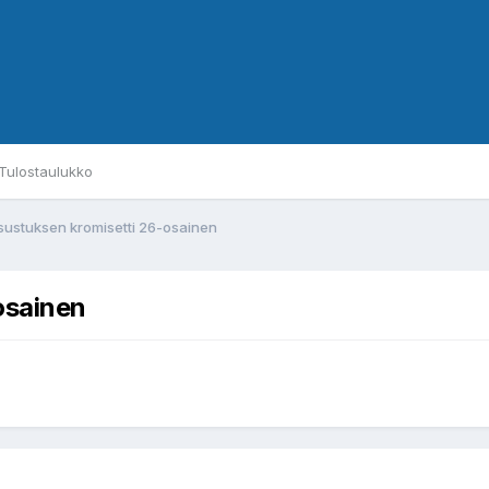
Tulostaulukko
isustuksen kromisetti 26-osainen
osainen