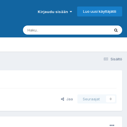
Luo uusi käyttäjätili
Kirjaudu sisään
Sisältö
Jaa
Seuraajat
0