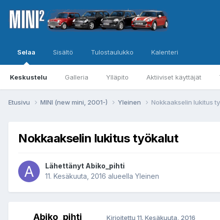
Selaa
Sisältö
Tulostaulukko
Kalenteri
Keskustelu
Galleria
Ylläpito
Aktiiviset käyttäjät
Etusivu
MINI (new mini, 2001-)
Yleinen
Nokkaakselin lukitus t
Nokkaakselin lukitus työkalut
Lähettänyt
Abiko_pihti
11. Kesäkuuta, 2016
alueella
Yleinen
Abiko_pihti
Kirjoitettu
11. Kesäkuuta, 2016