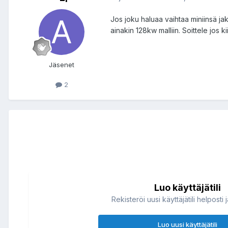
Jos joku haluaa vaihtaa miniinsä jak
ainakin 128kw malliin. Soittele jos
Jäsenet
2
Luo käyttäjätili
Rekisteröi uusi käyttäjätili helposti 
Luo uusi käyttäjätili