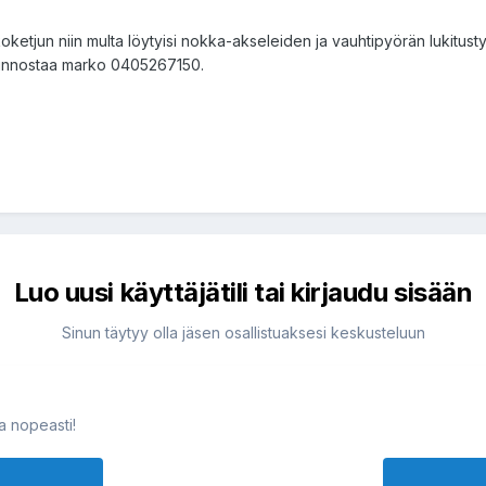
oketjun niin multa löytyisi nokka-akseleiden ja vauhtipyörän lukitusty
 kiinnostaa marko 0405267150.
Luo uusi käyttäjätili tai kirjaudu sisään
Sinun täytyy olla jäsen osallistuaksesi keskusteluun
ja nopeasti!