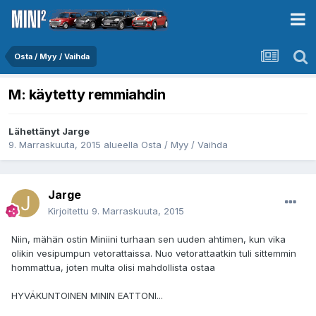
Osta / Myy / Vaihda
M: käytetty remmiahdin
Lähettänyt
Jarge
9. Marraskuuta, 2015
alueella
Osta / Myy / Vaihda
Jarge
Kirjoitettu
9. Marraskuuta, 2015
Niin, mähän ostin Miniini turhaan sen uuden ahtimen, kun vika
olikin vesipumpun vetorattaissa. Nuo vetorattaatkin tuli sittemmin
hommattua, joten multa olisi mahdollista ostaa
HYVÄKUNTOINEN MININ EATTONI...