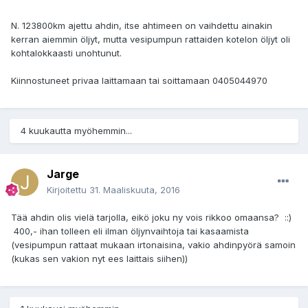
N. 123800km ajettu ahdin, itse ahtimeen on vaihdettu ainakin
kerran aiemmin öljyt, mutta vesipumpun rattaiden kotelon öljyt oli
kohtalokkaasti unohtunut.
Kiinnostuneet privaa laittamaan tai soittamaan 0405044970
4 kuukautta myöhemmin...
Jarge
Kirjoitettu
31. Maaliskuuta, 2016
Tää ahdin olis vielä tarjolla, eikö joku ny vois rikkoo omaansa? ::)
400,- ihan tolleen eli ilman öljynvaihtoja tai kasaamista
(vesipumpun rattaat mukaan irtonaisina, vakio ahdinpyörä samoin
(kukas sen vakion nyt ees laittais siihen))