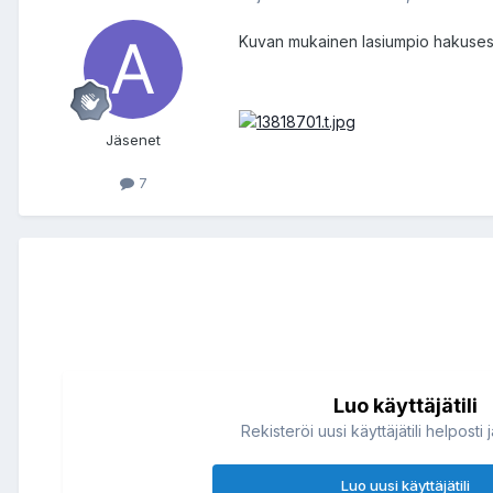
Kuvan mukainen lasiumpio hakusess
Jäsenet
7
Luo käyttäjätili
Rekisteröi uusi käyttäjätili helposti 
Luo uusi käyttäjätili