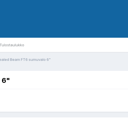
Tulostaulukko
Sealed Beam FT6 sumuvalo 6"
 6"