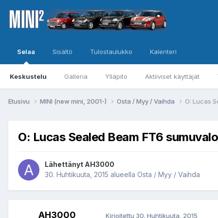
Selaa
Sisältö
Tulostaulukko
Kalenteri
Keskustelu
Galleria
Ylläpito
Aktiiviset käyttäjät
Etusivu
MINI (new mini, 2001-)
Osta / Myy / Vaihda
O: Lucas 
O: Lucas Sealed Beam FT6 sumuvalo
Lähettänyt
AH3000
30. Huhtikuuta, 2015
alueella
Osta / Myy / Vaihda
AH3000
Kirjoitettu
30. Huhtikuuta, 2015