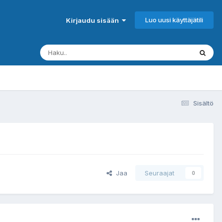
Luo uusi käyttäjätili
Kirjaudu sisään
Sisältö
Jaa
Seuraajat
0