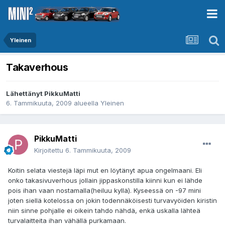
Yleinen
Takaverhous
Lähettänyt
PikkuMatti
6. Tammikuuta, 2009
alueella
Yleinen
PikkuMatti
Kirjoitettu
6. Tammikuuta, 2009
Koitin selata viestejä läpi mut en löytänyt apua ongelmaani. Eli
onko takasivuverhous jollain jippaskonstilla kiinni kun ei lähde
pois ihan vaan nostamalla(heiluu kyllä). Kyseessä on -97 mini
joten siellä kotelossa on jokin todennäköisesti turvavyöiden kiristin
niin sinne pohjalle ei oikein tahdo nähdä, enkä uskalla lähteä
turvalaitteita ihan vähällä purkamaan.