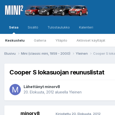
Selaa
Sisältö
Tulostaulukko
Kalenteri
Keskustelu
Galleria
Ylläpito
Aktiiviset käyttäjät
Etusivu
Mini (classic mini, 1959 - 2000)
Yleinen
Cooper S loka
Cooper S lokasuojan reunuslistat
Lähettänyt
minorv8
20. Elokuuta, 2012
alueella
Yleinen
minorv8
Kirjoitettu
20. Elokuuta, 2012