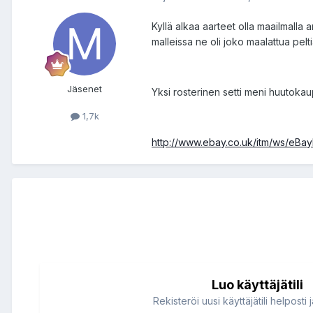
Kyllä alkaa aarteet olla maailmalla
malleissa ne oli joko maalattua pel
Jäsenet
Yksi rosterinen setti meni huutok
1,7k
http://www.ebay.co.uk/itm/ws/eBayIS
Luo käyttäjätili
Rekisteröi uusi käyttäjätili helposti 