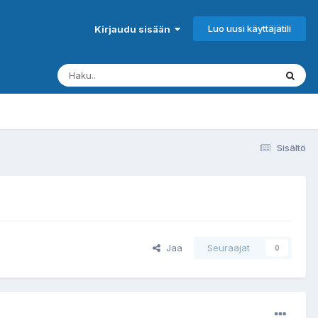
Luo uusi käyttäjätili
Kirjaudu sisään
Sisältö
Jaa
Seuraajat
0