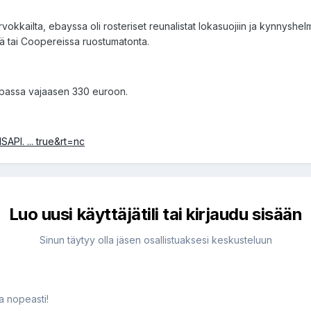
 arvokkailta, ebayssa oli rosteriset reunalistat lokasuojiin ja kynnys
tiä tai Coopereissa ruostumatonta.
aupassa vajaasen 330 euroon.
API. ... true&rt=nc
Luo uusi käyttäjätili tai kirjaudu sisään
Sinun täytyy olla jäsen osallistuaksesi keskusteluun
ja nopeasti!