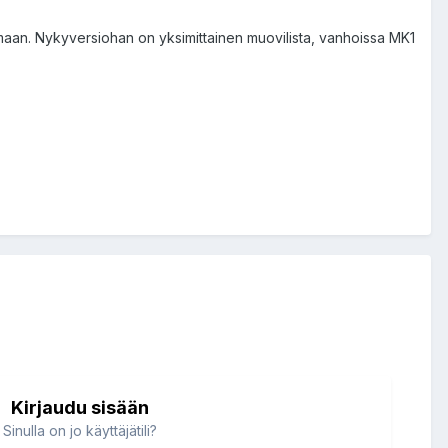
helmaan. Nykyversiohan on yksimittainen muovilista, vanhoissa MK1
Kirjaudu sisään
Sinulla on jo käyttäjätili?