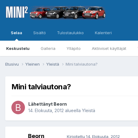
Selaa
Sisältö
Tulostaulukko
Kalenteri
Keskustelu
Galleria
Ylläpito
Aktiiviset käyttäjät
Etusivu
Yleinen
Yleistä
Mini talviautona?
Mini talviautona?
Lähettänyt
Beorn
14. Elokuuta, 2012
alueella
Yleistä
Beorn
Kirjoitettu
14. Elokuuta, 2012