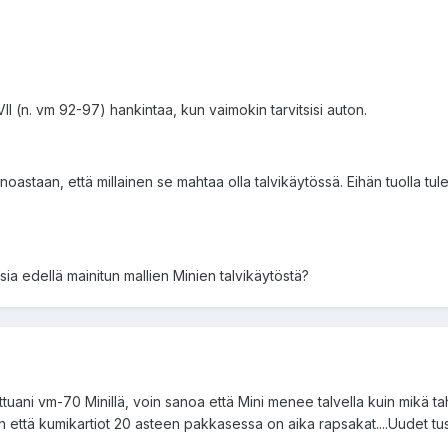
II (n. vm 92-97) hankintaa, kun vaimokin tarvitsisi auton.
noastaan, että millainen se mahtaa olla talvikäytössä. Eihän tuolla tule p
ia edellä mainitun mallien Minien talvikäytöstä?
ettuani vm-70 Minillä, voin sanoa että Mini menee talvella kuin mikä t
n että kumikartiot 20 asteen pakkasessa on aika rapsakat....Uudet tuski