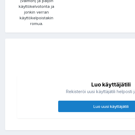
(vaimon) ja paljon
käyttökelvotonta ja
jonkin verran
käyttökelpoistakin
romua.
Luo käyttäjätili
Rekisteröi uusi käyttäjätili helposti 
Luo uusi käyttäjätili