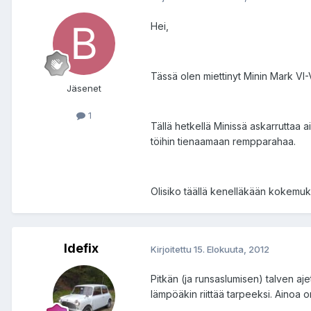
Hei,
Tässä olen miettinyt Minin Mark VI-V
Jäsenet
1
Tällä hetkellä Minissä askarruttaa ai
töihin tienaamaan rempparahaa.
Olisiko täällä kenelläkään kokemuks
Idefix
Kirjoitettu
15. Elokuuta, 2012
Pitkän (ja runsaslumisen) talven aj
lämpöäkin riittää tarpeeksi. Ainoa o