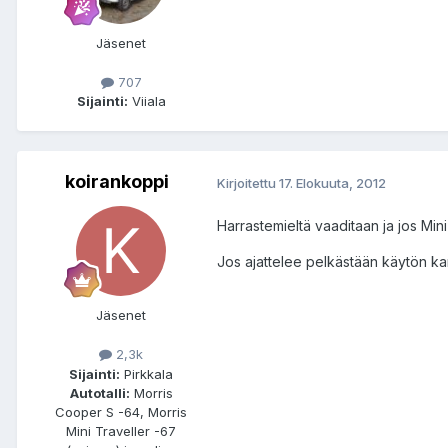
Jäsenet
707
Sijainti:
Viiala
koirankoppi
Kirjoitettu
17. Elokuuta, 2012
Harrastemieltä vaaditaan ja jos Min
Jos ajattelee pelkästään käytön kann
Jäsenet
2,3k
Sijainti:
Pirkkala
Autotalli:
Morris
Cooper S -64, Morris
Mini Traveller -67