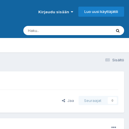
Luo uusi käyttäjätili
Kirjaudu sisään
Sisältö
Jaa
Seuraajat
0