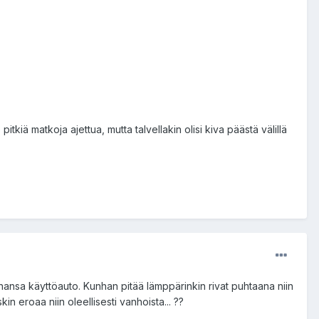
itkiä matkoja ajettua, mutta talvellakin olisi kiva päästä välillä
ahansa käyttöauto. Kunhan pitää lämppärinkin rivat puhtaana niin
n eroaa niin oleellisesti vanhoista... ??