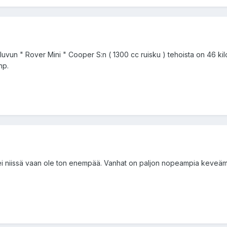
luvun " Rover Mini " Cooper S:n ( 1300 cc ruisku ) tehoista on 46 kilo
hp.
, ei niissä vaan ole ton enempää. Vanhat on paljon nopeampia keveä