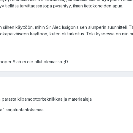
syy tiellä ja tarvittaessa jopa pysähtyy, ilman tietokoneiden apua.
siihen käyttöön, mihin Sir Alec Issigonis sen alunperin suunnitteli. 
u jokapäiväiseen käyttöön, kuten oli tarkoitus. Toki kyseessä on niin
oper S:ää ei ole ollut olemassa. ;D
 parasta kilpamoottoritekniikkaa ja materiaaleja.
aa" sarjatuotantokamaa.