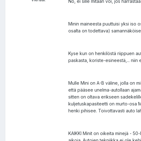
No, ei sille mitään voi, jos harrastaa
Minin maineesta puuttuisi yksi iso 
osalta on todettava) samannäköisenä 
Kyse kun on henkilöstä riippuen au
paskasta, koriste-esineestä,... niin
Mulle Mini on A-B väline, jolla on m
että pääsee unelma-autollaan ajamaa
sitten on oltava erikseen sadekelill
kuljetuskapasiteetti on murto-osa Mi
henki pihisee. Toivottavasti auto lah
KAIKKI Minit on oikeita minejä - 50-
aikoja. Autojen tekniikka ei ole k