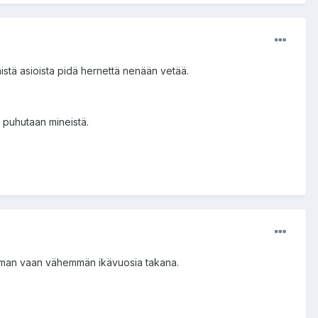
äistä asioista pidä hernettä nenään vetää.
ä puhutaan mineistä.
hieman vaan vähemmän ikävuosia takana.