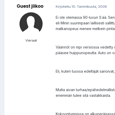
Guest jiikoo
Kirjoitettu
10. Tammikuuta, 2008
Ei ole olemassa 90-luvun S:ää. Sen
eli Minin suurimpaan laillisesti salli
matkanopeus menee melkein pintakaas
Vieraat
Väännöt on mpi versiossa vedetty mu
pääsee huippunopeutta. Auto on vars
Eli, kuten tuossa edeltäjät sanoivat
Mutta aivan turhaa/epähedelmällistä
enemmän tulee sitä vastakkaista.
Kokoontumisissa on alkuperäisessä k