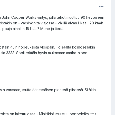
tu John Cooper Works viritys, jolla tehot muuttuu 90 hevoiseen
oistakin on - varsinkin talviajossa - välillä aivan liikaa. 120 km/h
ippuja ainakin 15 lisää? Mene ja tiedä.
ostain 45:n nopeuksista ylöspäin. Toisaalta kolmosellakin
ksia 3333. Sopii erittäin hyvin mukavaan matka-ajoon.
.
sta varmaan, mutta äärimmäisen pienissä piireissä. Sitäkin
ista on laitettu osaa - Minit(kin) muuttuu ooppeleiksi tms.