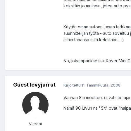
keksittiin jo muinoin, joten auto py
Käytän omaa autoani tasan tarkkaan 
suunnittelijan työtä - auto soveltu
mihin tahansa mitä keksitään... :)
No, jokatapauksessa: Rover Mini Co
Guest levyjarrut
Kirjoitettu
11. Tammikuuta, 2008
Vanhan S:n moottorit olivat sen ajan
Nämä 90 luvun ns "S:t" ovat "halp
Vieraat