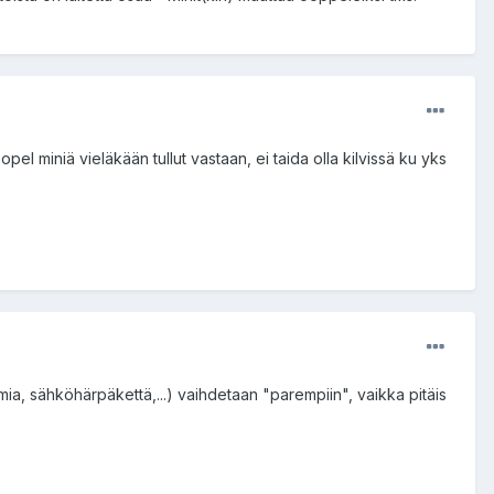
el miniä vieläkään tullut vastaan, ei taida olla kilvissä ku yks
timia, sähköhärpäkettä,...) vaihdetaan "parempiin", vaikka pitäis