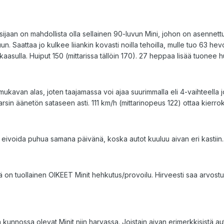
sijaan on mahdollista olla sellainen 90-luvun Mini, johon on asennet
ttuun. Saattaa jo kulkee liiankin kovasti noilla tehoilla, mulle tuo 63 hev
ulla. Huiput 150 (mittarissa tällöin 170). 27 heppaa lisää tuonee hu
kavan alas, joten taajamassa voi ajaa suurimmalla eli 4-vaihteella j
in äänetön sataseen asti. 111 km/h (mittarinopeus 122) ottaa kierro
, eivoida puhua samana päivänä, koska autot kuuluu aivan eri kastiin..
 on tuollainen OIKEET Minit hehkutus/provoilu. Hirveesti saa arvostu
unnossa olevat Minit niin harvassa. Joistain aivan erimerkkisistä auto