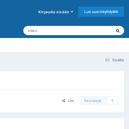
Luo uusi käyttäjätili
Kirjaudu sisään
Sisältö
Jaa
Seuraajat
0