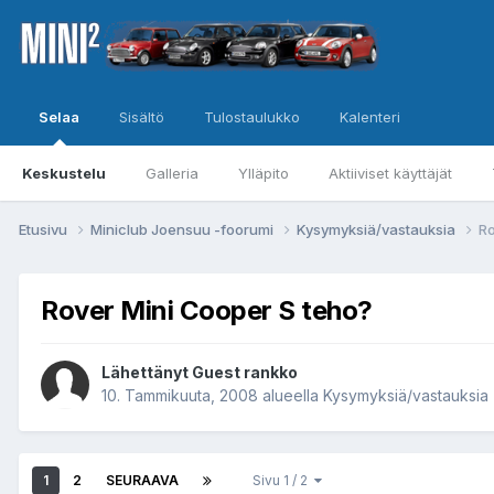
Selaa
Sisältö
Tulostaulukko
Kalenteri
Keskustelu
Galleria
Ylläpito
Aktiiviset käyttäjät
Etusivu
Miniclub Joensuu -foorumi
Kysymyksiä/vastauksia
Ro
Rover Mini Cooper S teho?
Lähettänyt Guest rankko
10. Tammikuuta, 2008
alueella
Kysymyksiä/vastauksia
1
2
SEURAAVA
Sivu 1 / 2