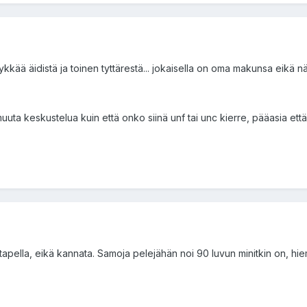
tykkää äidistä ja toinen tyttärestä... jokaisella on oma makunsa eikä n
muuta keskustelua kuin että onko siinä unf tai unc kierre, pääasia ett
i tapella, eikä kannata. Samoja pelejähän noi 90 luvun minitkin on, 