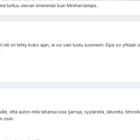
lmiä tuntuu olevan enemmän kuin Miniharrastajia...
 niit on tehty koko ajan, ei oo vain tuotu suomeen. Eipä oo yhtään oop
.
lle, että auton mitä tahansa osia (jarruja, syyläreitä, latureita, tehos
n osiin.