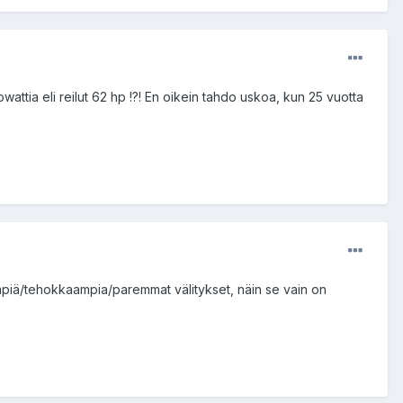
wattia eli reilut 62 hp !?! En oikein tahdo uskoa, kun 25 vuotta
mpiä/tehokkaampia/paremmat välitykset, näin se vain on