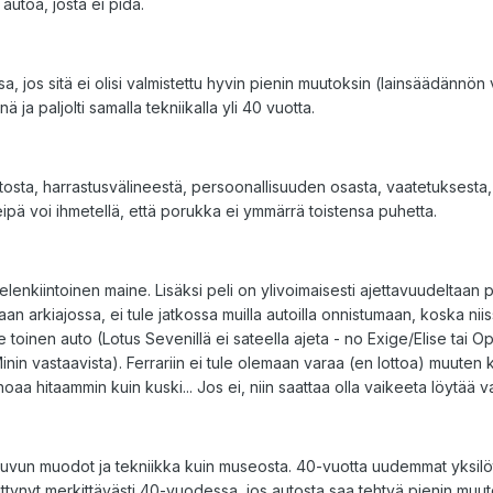
 autoa, josta ei pidä.
osa, jos sitä ei olisi valmistettu hyvin pienin muutoksin (lainsäädänn
ja paljolti samalla tekniikalla yli 40 vuotta.
tosta, harrastusvälineestä, persoonallisuuden osasta, vaatetuksesta,
 eipä voi ihmetellä, että porukka ei ymmärrä toistensa puhetta.
ielenkiintoinen maine. Lisäksi peli on ylivoimaisesti ajettavuudeltaan 
n arkiajossa, ei tule jatkossa muilla autoilla onnistumaan, koska niis
e toinen auto (Lotus Sevenillä ei sateella ajeta - no Exige/Elise tai Op
nin vastaavista). Ferrariin ei tule olemaan varaa (en lottoa) muuten ku
oaa hitaammin kuin kuski... Jos ei, niin saattaa olla vaikeeta löytää va
luvun muodot ja tekniikka kuin museosta. 40-vuotta uudemmat yksilöt ku
ehittynyt merkittävästi 40-vuodessa, jos autosta saa tehtyä pienin m