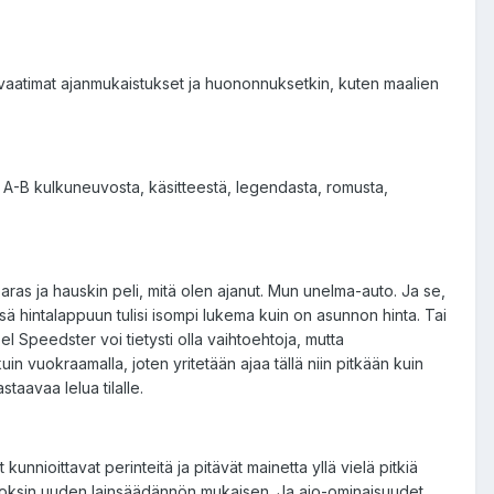
ön vaatimat ajanmukaistukset ja huononnuksetkin, kuten maalien
 A-B kulkuneuvosta, käsitteestä, legendasta, romusta,
paras ja hauskin peli, mitä olen ajanut. Mun unelma-auto. Ja se,
sä hintalappuun tulisi isompi lukema kuin on asunnon hinta. Tai
el Speedster voi tietysti olla vaihtoehtoja, mutta
in vuokraamalla, joten yritetään ajaa tällä niin pitkään kuin
staavaa lelua tilalle.
nnioittavat perinteitä ja pitävät mainetta yllä vielä pitkiä
uutoksin uuden lainsäädännön mukaisen. Ja ajo-ominaisuudet