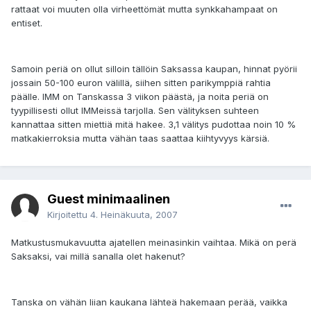
rattaat voi muuten olla virheettömät mutta synkkahampaat on
entiset.
Samoin periä on ollut silloin tällöin Saksassa kaupan, hinnat pyörii
jossain 50-100 euron välillä, siihen sitten parikymppiä rahtia
päälle. IMM on Tanskassa 3 viikon päästä, ja noita periä on
tyypillisesti ollut IMMeissä tarjolla. Sen välityksen suhteen
kannattaa sitten miettiä mitä hakee. 3,1 välitys pudottaa noin 10 %
matkakierroksia mutta vähän taas saattaa kiihtyvyys kärsiä.
Guest minimaalinen
Kirjoitettu
4. Heinäkuuta, 2007
Matkustusmukavuutta ajatellen meinasinkin vaihtaa. Mikä on perä
Saksaksi, vai millä sanalla olet hakenut?
Tanska on vähän liian kaukana lähteä hakemaan perää, vaikka