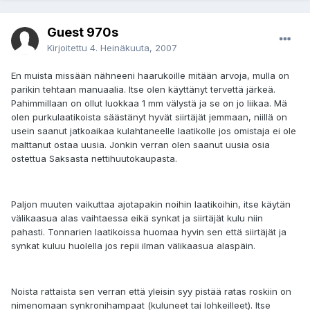
Guest 970s
Kirjoitettu
4. Heinäkuuta, 2007
En muista missään nähneeni haarukoille mitään arvoja, mulla on
parikin tehtaan manuaalia. Itse olen käyttänyt tervettä järkeä.
Pahimmillaan on ollut luokkaa 1 mm välystä ja se on jo liikaa. Mä
olen purkulaatikoista säästänyt hyvät siirtäjät jemmaan, niillä on
usein saanut jatkoaikaa kulahtaneelle laatikolle jos omistaja ei ole
malttanut ostaa uusia. Jonkin verran olen saanut uusia osia
ostettua Saksasta nettihuutokaupasta.
Paljon muuten vaikuttaa ajotapakin noihin laatikoihin, itse käytän
välikaasua alas vaihtaessa eikä synkat ja siirtäjät kulu niin
pahasti. Tonnarien laatikoissa huomaa hyvin sen että siirtäjät ja
synkat kuluu huolella jos repii ilman välikaasua alaspäin.
Noista rattaista sen verran että yleisin syy pistää ratas roskiin on
nimenomaan synkronihampaat (kuluneet tai lohkeilleet). Itse