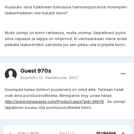
Kuuluuko siinä kytkimeen tulevassa hammaspyörässä molempien
laakeriholkkien olla tiukasti kiinni?
Mulla ulompi on kiinni rattaassa, mutta sisempi (laipallinen) pyörii
siinä vapaasti ja laippa on lohjennut. Ei varmaankaan mene enää
pelkällä laakeriholkin vaihdolla jos sen pitäisi olla krympillä kiinni.
Guest 970s
Kirjoitettu
12. Heinäkuuta, 2007
Sisempää helaa (lohkon puoleinen) on sekä että. Tehtaan helat
ovat aina puristussovitteella, Minispares myy uivaa helaa
http://www.minispares.com/Product.aspx?pid=34676
. Se ulompi
laipallinen kuuluu olla puristussovitteella kiinni.
EDELLINEN
Sivu 1 / 2
SEURAAVA