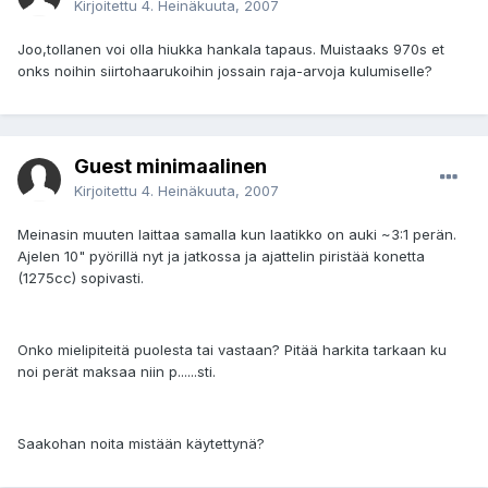
Kirjoitettu
4. Heinäkuuta, 2007
Joo,tollanen voi olla hiukka hankala tapaus. Muistaaks 970s et
onks noihin siirtohaarukoihin jossain raja-arvoja kulumiselle?
Guest minimaalinen
Kirjoitettu
4. Heinäkuuta, 2007
Meinasin muuten laittaa samalla kun laatikko on auki ~3:1 perän.
Ajelen 10" pyörillä nyt ja jatkossa ja ajattelin piristää konetta
(1275cc) sopivasti.
Onko mielipiteitä puolesta tai vastaan? Pitää harkita tarkaan ku
noi perät maksaa niin p......sti.
Saakohan noita mistään käytettynä?