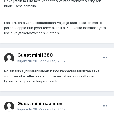
Onko jotain muuta mitä kannattaa vaihtaa/tarkastaa erityisen
huolellisesti samalla?
Laakerit on aivan uskomattoman väljät ja laatikossa on melko
paljon klappia kun pyörittelee akselilta. Kuluvatko hammaspyörät
usein käyttökelvottomaan kuntoon?
Guest mini1380
Kirjoitettu
28. Kesäkuuta, 2007
No ainakin synkkarenkaiden kunto kannattaa tarkistaa sekä
siirtohaarukat ettei oo kulunut liikaa.Lähinnä noi rattaiden
kytkentähampaat kuluu/sorvaantuu.
Guest minimaalinen
Kirjoitettu
28. Kesäkuuta, 2007