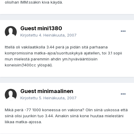
olisihan IMM:ssäkin kiva käydä.
Guest mini1380
Kirjoitettu
4. Heinäkuuta, 2007
Ittellä oli vakilaatikolla 3.44 perä ja pidän sitä parhaana
kompromissina matka-ajoa/suorituskykyä ajatellen, toi 3.1 sopii
mun mielestä paremmin ahdin ym.hyvävääntöisiin
koneisiin(1400cc ylöspäi).
Guest minimaalinen
Kirjoitettu
5. Heinäkuuta, 2007
Mikä perä -77 1000 koneessa on vakiona? Olin siinä uskossa että
siinä olisi juurikin tuo 3.44. Ainakin siinä kone huutaa mielestäni
liikaa matka-ajossa.