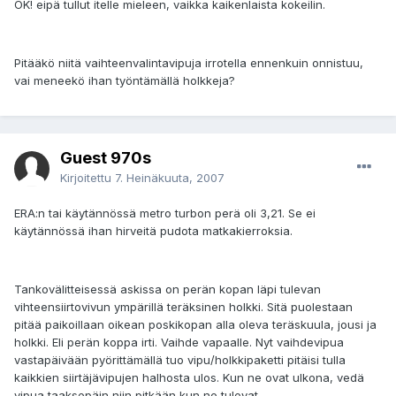
OK! eipä tullut itelle mieleen, vaikka kaikenlaista kokeilin.
Pitääkö niitä vaihteenvalintavipuja irrotella ennenkuin onnistuu,
vai meneekö ihan työntämällä holkkeja?
Guest 970s
Kirjoitettu
7. Heinäkuuta, 2007
ERA:n tai käytännössä metro turbon perä oli 3,21. Se ei
käytännössä ihan hirveitä pudota matkakierroksia.
Tankovälitteisessä askissa on perän kopan läpi tulevan
vihteensiirtovivun ympärillä teräksinen holkki. Sitä puolestaan
pitää paikoillaan oikean poskikopan alla oleva teräskuula, jousi ja
holkki. Eli perän koppa irti. Vaihde vapaalle. Nyt vaihdevipua
vastapäivään pyörittämällä tuo vipu/holkkipaketti pitäisi tulla
kaikkien siirtäjävipujen halhosta ulos. Kun ne ovat ulkona, vedä
vipua taaksepäin niin pitkään kun ne tulevat.