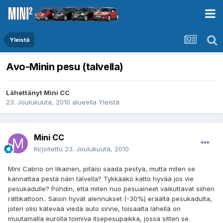
Yleistä
Avo-Minin pesu (talvella)
Lähettänyt
Mini CC
23. Joulukuuta, 2010
alueella
Yleistä
Mini CC
Kirjoitettu
23. Joulukuuta, 2010
Mini Cabrio on likainen, pitäisi saada pestyä, mutta miten se
kannattaa pestä näin talvella? Tykkääkö katto hyvää jos vie
pesukadulle? Pohdin, että miten nuo pesuaineet vaikuttavat siihen
rättikattoon.. Saisin hyvät alennukset (-30%) eräältä pesukadulta,
joten olisi kätevää viedä auto sinne, toisaalta lähellä on
muutamalla eurolla toimiva itsepesupaikka, jossa sitten se