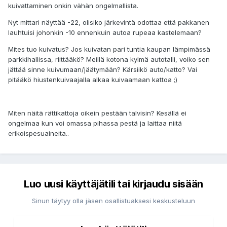
kuivattaminen onkin vähän ongelmallista.
Nyt mittari näyttää -22, olisiko järkevintä odottaa että pakkanen
lauhtuisi johonkin -10 ennenkuin autoa rupeaa kastelemaan?
Mites tuo kuivatus? Jos kuivatan pari tuntia kaupan lämpimässä
parkkihallissa, riittääkö? Meillä kotona kylmä autotalli, voiko sen
jättää sinne kuivumaan/jäätymään? Kärsiikö auto/katto? Vai
pitääkö hiustenkuivaajalla alkaa kuivaamaan kattoa ;)
Miten näitä rättikattoja oikein pestään talvisin? Kesällä ei
ongelmaa kun voi omassa pihassa pestä ja laittaa niitä
erikoispesuaineita..
Luo uusi käyttäjätili tai kirjaudu sisään
Sinun täytyy olla jäsen osallistuaksesi keskusteluun