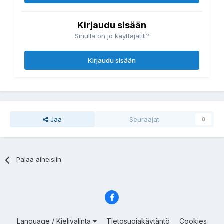
Kirjaudu sisään
Sinulla on jo käyttäjätili?
Kirjaudu sisään
Jaa
Seuraajat
0
Palaa aiheisiin
Language / Kielivalinta
Tietosuojakäytäntö
Cookies