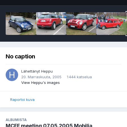
No caption
Lähettänyt
Heppu
20. Marraskuuta, 2005
1 444 katselua
View Heppu's images
Raportoi kuva
ALBUMISTA
MCFF meeting 07.05.2005 Mobilia,