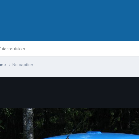
Tulostaulukko
käne
No caption