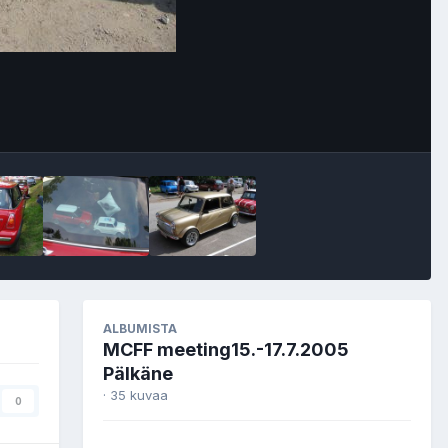
Image Tools
ALBUMISTA
MCFF meeting15.-17.7.2005
Pälkäne
· 35 kuvaa
0