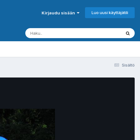
Luo uusi käyttäjätili
Kirjaudu sisään
Sisältö