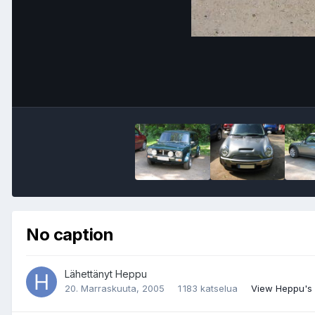
No caption
Lähettänyt
Heppu
20. Marraskuuta, 2005
1 183 katselua
View Heppu's