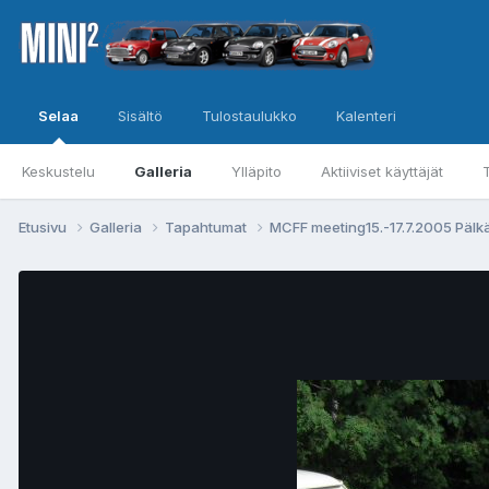
Selaa
Sisältö
Tulostaulukko
Kalenteri
Keskustelu
Galleria
Ylläpito
Aktiiviset käyttäjät
Etusivu
Galleria
Tapahtumat
MCFF meeting15.-17.7.2005 Päl