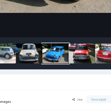
Jaa
Seuraajat
 images