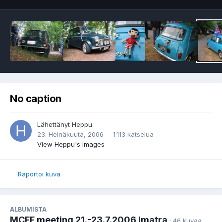
No caption
Lähettänyt
Heppu
23. Heinäkuuta, 2006
1 113 katselua
View Heppu's images
Raportoi kuva
ALBUMISTA
MCFF meeting 21.-23.7.2006 Imatra
· 46 kuvaa