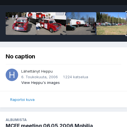
No caption
Lähettänyt
Heppu
6. Toukokuuta, 2006
1 224 katselua
View Heppu's images
Raportoi kuva
ALBUMISTA
MCFF meeting 06.05.2006 Mobilia,