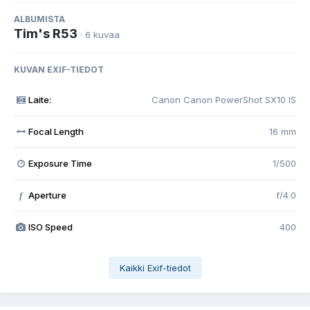
ALBUMISTA
Tim's R53
· 6 kuvaa
KUVAN EXIF-TIEDOT
Laite:
Canon Canon PowerShot SX10 IS
Focal Length
16 mm
Exposure Time
1/500
Aperture
f/4.0
f
ISO Speed
400
Kaikki Exif-tiedot