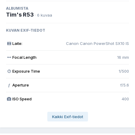
ALBUMISTA
Tim's R53
· 6 kuvaa
KUVAN EXIF-TIEDOT
Laite:
Canon Canon PowerShot SX10 IS
Focal Length
16 mm
Exposure Time
1/500
Aperture
f/5.6
f
ISO Speed
400
Kaikki Exif-tiedot