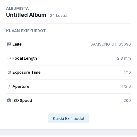
ALBUMISTA
Untitled Album
· 24 kuvaa
KUVAN EXIF-TIEDOT
Laite:
SAMSUNG GT-S5690
Focal Length
2.8 mm
Exposure Time
1/10
Aperture
f/2.6
f
ISO Speed
200
Kaikki Exif-tiedot