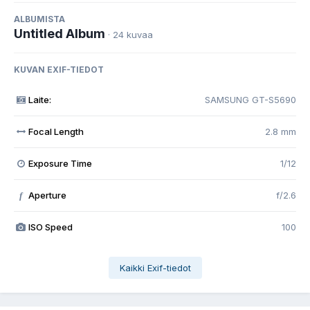
ALBUMISTA
Untitled Album
· 24 kuvaa
KUVAN EXIF-TIEDOT
Laite:
SAMSUNG GT-S5690
Focal Length
2.8 mm
Exposure Time
1/12
Aperture
f/2.6
f
ISO Speed
100
Kaikki Exif-tiedot