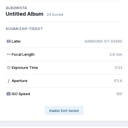
ALBUMISTA
Untitled Album
· 24 kuvaa
KUVAN EXIF-TIEDOT
Laite:
SAMSUNG GT-S5690
Focal Length
2.8 mm
Exposure Time
1/33
Aperture
f/2.6
f
ISO Speed
100
Kaikki Exif-tiedot