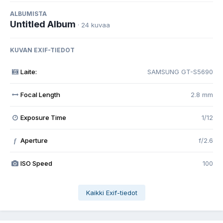
ALBUMISTA
Untitled Album
· 24 kuvaa
KUVAN EXIF-TIEDOT
Laite:
SAMSUNG GT-S5690
Focal Length
2.8 mm
Exposure Time
1/12
Aperture
f/2.6
f
ISO Speed
100
Kaikki Exif-tiedot