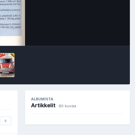
Image Tools
ALBUMISTA
Artikkelit
· 80 kuvaa
0