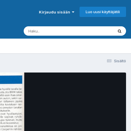
Luo uusi käyttäjätili
Kirjaudu sisään
Sisältö