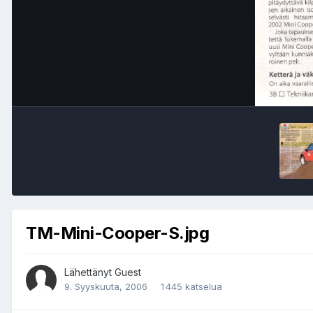
TM-Mini-Cooper-S.jpg
Lähettänyt Guest
9. Syyskuuta, 2006
1 445 katselua