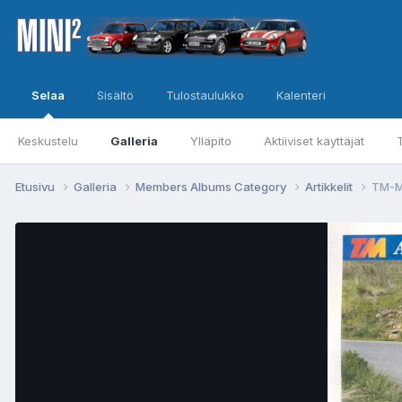
Selaa
Sisältö
Tulostaulukko
Kalenteri
Keskustelu
Galleria
Ylläpito
Aktiiviset käyttäjät
Etusivu
Galleria
Members Albums Category
Artikkelit
TM-M