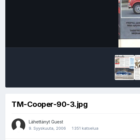
TM-Cooper-90-3.jpg
Lähettänyt Guest
9. Syyskuuta, 2006
1 351 katselua