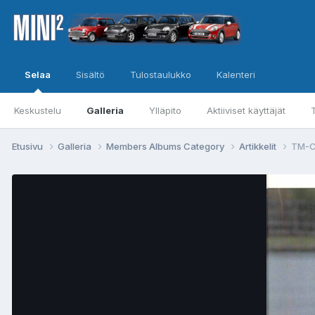
Selaa
Sisältö
Tulostaulukko
Kalenteri
Keskustelu
Galleria
Ylläpito
Aktiiviset käyttäjät
Etusivu
Galleria
Members Albums Category
Artikkelit
TM-C