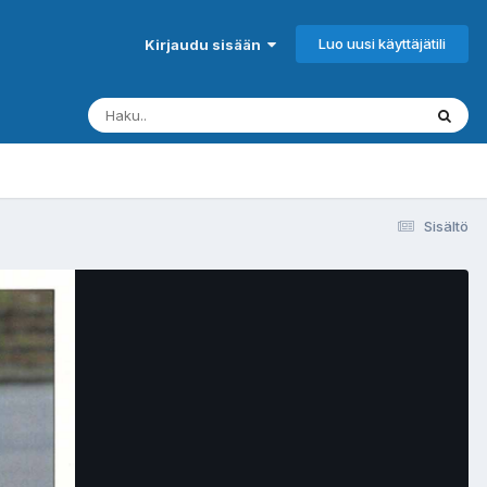
Luo uusi käyttäjätili
Kirjaudu sisään
Sisältö