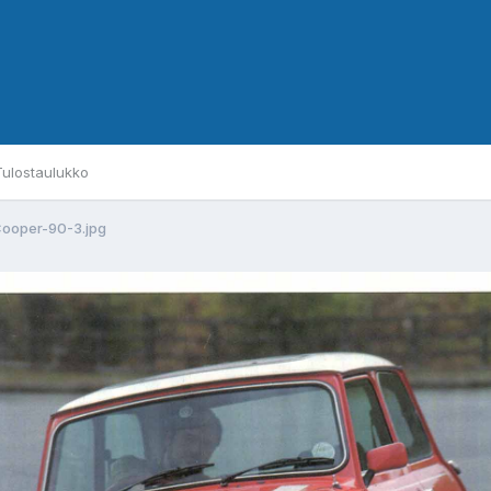
Tulostaulukko
ooper-90-3.jpg