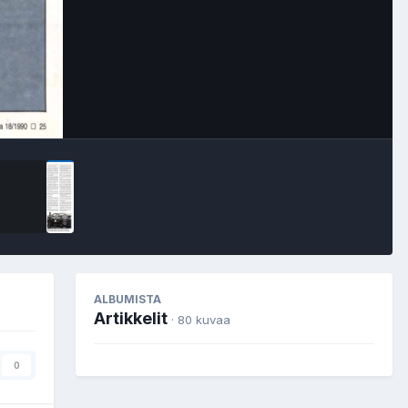
Image Tools
ALBUMISTA
Artikkelit
· 80 kuvaa
0