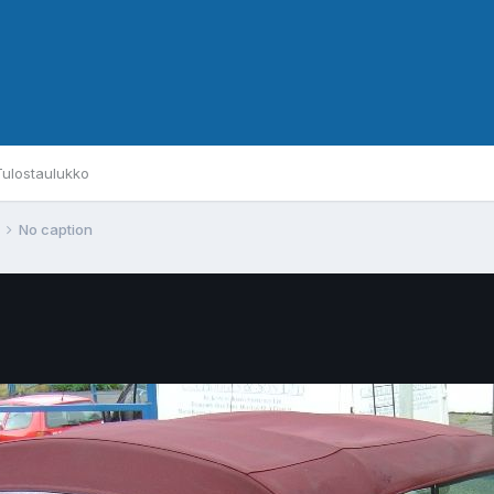
Tulostaulukko
No caption