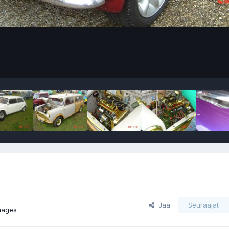
Jaa
Seuraajat
mages