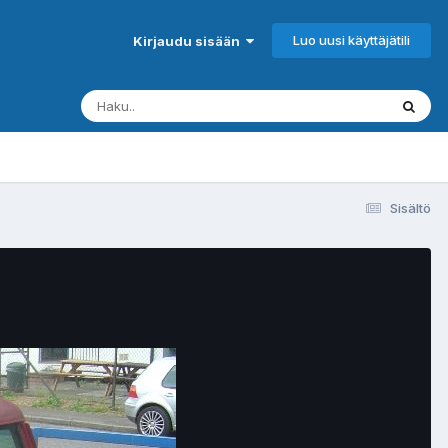
Luo uusi käyttäjätili
Kirjaudu sisään
Sisältö